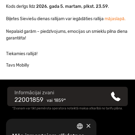
Kods derīgs līdz
2026. gada 5. martam, plkst. 23.59
.
Biļetes Sieviešu dienas rallijam var iegādāties rallija
mājaslapā.
Nepalaid garām – piedzīvojums, emocijas un smieklu pilna diena
garantēta!
Tiekamies rallijā!
Tavs Mobilly
Informācijai zvani
22001859
vai
1859*
*Zvanam var tikt piemērota operatora noteiktā maksa atkarībā no tarifu plāna.
×
Raksti mums