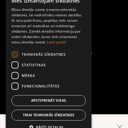
Mēs izmantojam sīkdatnes
LATVIAN
Par Mobilly
Mūsu tīmekļa vietne izmanto tehniskās
ENGLISH
sīkdatnes, lai nodrošinātu vietnes darbību.
Ar tavu piekrišanu, papildus mēs varam
Noteikumi un līgumi
izmantot arī statistikas un mārketinga
sīkdatnes. Zemāk atradīsi informāciju par
visām sīkdatnēm, kuras tiek izmantotas
Kontakti
mūsu tīmekļa vietnē.
Lasīt vairāk
TEHNISKĀS SĪKDATNES
STATISTIKAS
MĒRĶA
FUNKCIONALITĀTES
APSTIPRINĀT VISAS
TIKAI TEHNISKĀS SĪKDATNES
Ērtāk lietotnē!
RĀDĪT DETAĻAS