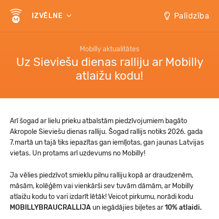
Palīdzība
IZVĒLNE
Mobilly aktualitātes
Uz Sieviešu dienas ralliju ar Mobilly
atlaižu kodu!
Arī šogad ar lielu prieku atbalstām piedzīvojumiem bagāto
Akropole Sieviešu dienas ralliju. Šogad rallijs notiks 2026. gada
7.martā un tajā tiks iepazītas gan iemīļotas, gan jaunas Latvijas
vietas. Un protams arī uzdevums no Mobilly!
Ja vēlies piedzīvot smieklu pilnu ralliju kopā ar draudzenēm,
māsām, kolēģēm vai vienkārši sev tuvām dāmām, ar Mobilly
atlaižu kodu to vari izdarīt lētāk! Veicot pirkumu, norādi kodu
MOBILLYBRAUCRALLIJA
un iegādājies biļetes ar
10% atlaidi.