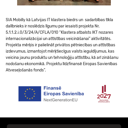
SIA Mobilly kā Latvijas IT klastera biedrs un sadarbības tīkla
dalībnieks ir noslēdzis līgumu par iesaisti projekta Nr.
5.1.1.2.i.0/3/24/A/CFLA/010 “Klastera atbalsts IKT nozares
internacionalizācijai un attīstības veicināšanai” aktivitātēs.
Projekta mērķis ir palielināt privātos pētniecības un attīstības
izdevumus, izmantojot mērķtiecīgus valsts ieguldījumus, kas
veicina jaunu produktu un tehnoloģiju attīstību, kā arī zināšanu
nodošanu ekonomikā. Projektu līdzfinansē Eiropas Savienības
Atveseļošanās fonds”.