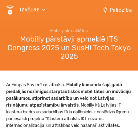
Palīdzība
IZVĒLNE
Mobilly aktualitātes
Mobilly pārstāvji apmeklē ITS
Congress 2025 un SusHi Tech Tokyo
2025
Ar Eiropas Savienības atbalstu
Mobilly komanda šajā gadā
piedalījās nozīmīgos starptautiskos mobilitātes un inovāciju
pasākumos, stiprinot sadarbību un veicinot Latvijas
risinājumu atpazīstamību ārvalstīs.
Mobilly kā Latvijas IT
klastera biedrs un sadarbības tīkla dalībnieks ir noslēdzis līgumu
par iesaisti projekta “Klastera atbalsts IKT nozares
internacionalizācijai un attīstības veicināšanai” aktivitātēs.