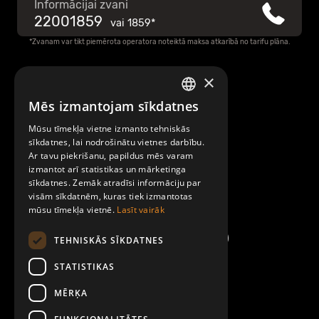
Informācijai zvani
22001859
vai
1859*
*Zvanam var tikt piemērota operatora noteiktā maksa atkarībā no tarifu plāna.
×
Raksti mums
Mēs izmantojam sīkdatnes
LATVIAN
Par Mobilly
Mūsu tīmekļa vietne izmanto tehniskās
ENGLISH
sīkdatnes, lai nodrošinātu vietnes darbību.
Ar tavu piekrišanu, papildus mēs varam
Noteikumi un līgumi
izmantot arī statistikas un mārketinga
sīkdatnes. Zemāk atradīsi informāciju par
visām sīkdatnēm, kuras tiek izmantotas
Kontakti
mūsu tīmekļa vietnē.
Lasīt vairāk
TEHNISKĀS SĪKDATNES
STATISTIKAS
MĒRĶA