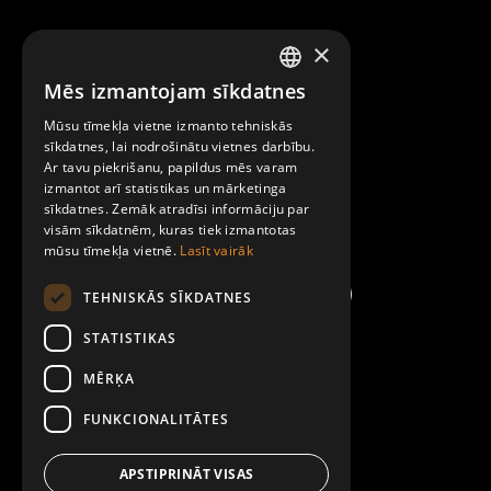
×
Raksti mums
Mēs izmantojam sīkdatnes
LATVIAN
Par Mobilly
Mūsu tīmekļa vietne izmanto tehniskās
ENGLISH
sīkdatnes, lai nodrošinātu vietnes darbību.
Ar tavu piekrišanu, papildus mēs varam
Noteikumi un līgumi
izmantot arī statistikas un mārketinga
sīkdatnes. Zemāk atradīsi informāciju par
visām sīkdatnēm, kuras tiek izmantotas
Kontakti
mūsu tīmekļa vietnē.
Lasīt vairāk
TEHNISKĀS SĪKDATNES
STATISTIKAS
MĒRĶA
FUNKCIONALITĀTES
APSTIPRINĀT VISAS