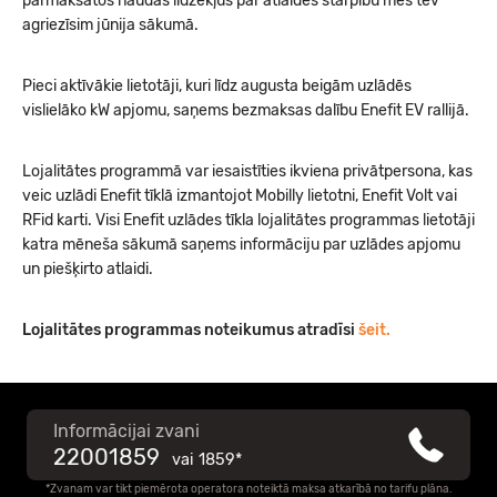
pārmaksātos naudas līdzekļus par atlaides starpību mēs tev
agriezīsim jūnija sākumā.
Pieci aktīvākie lietotāji, kuri līdz augusta beigām uzlādēs
vislielāko kW apjomu, saņems bezmaksas dalību Enefit EV rallijā.
Lojalitātes programmā var iesaistīties ikviena privātpersona, kas
veic uzlādi Enefit tīklā izmantojot Mobilly lietotni, Enefit Volt vai
RFid karti. Visi Enefit uzlādes tīkla lojalitātes programmas lietotāji
katra mēneša sākumā saņems informāciju par uzlādes apjomu
un piešķirto atlaidi.
Lojalitātes programmas noteikumus atradīsi
šeit.
Informācijai zvani
22001859
vai
1859*
*Zvanam var tikt piemērota operatora noteiktā maksa atkarībā no tarifu plāna.