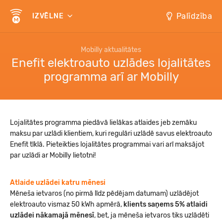
Palīdzība
IZVĒLNE
Mobilly aktualitātes
Enefit elektroauto uzlādes lojalitātes
programma arī ar Mobilly
Lojalitātes programma piedāvā lielākas atlaides jeb zemāku
maksu par uzlādi klientiem, kuri regulāri uzlādē savus elektroauto
Enefit tīklā. Pieteikties lojalitātes programmai vari arī maksājot
par uzlādi ar Mobilly lietotni!
Atlaide uzlādei katru mēnesi
Mēneša ietvaros (no pirmā līdz pēdējam datumam) uzlādējot
elektroauto vismaz 50 kWh apmērā,
klients saņems 5% atlaidi
uzlādei
nākamajā mēnesī
, bet, ja mēneša ietvaros tiks uzlādēti