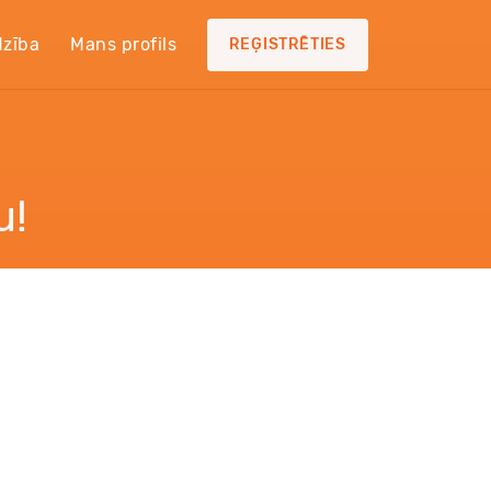
dzība
Mans profils
REĢISTRĒTIES
u!