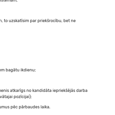
sistēmām;
in, to uzskatīsim par priekšrocību, bet ne
iem bagātu ikdienu;
enis atkarīgs no kandidāta iepriekšējās darba
tajai pozīcijai);
umus pēc pārbaudes laika.