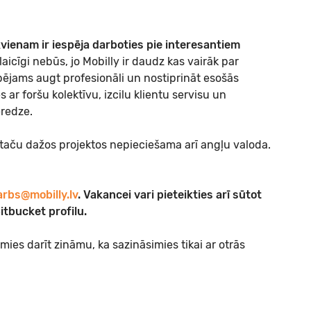
ikvienam ir iespēja darboties pie interesantiem
aicīgi nebūs, jo Mobilly ir daudz kas vairāk par
pējams augt profesionāli un nostiprināt esošās
ar foršu kolektīvu, izcilu klientu servisu un
eredze.
 taču dažos projektos nepieciešama arī angļu valoda.
arbs@mobilly.lv
. Vakancei vari pieteikties arī sūtot
itbucket profilu.
ies darīt zināmu, ka sazināsimies tikai ar otrās