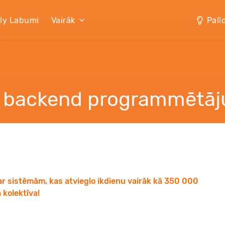
lly Labumi
Vairāk
Palī
 backend programmētāj
ar sistēmām, kas atvieglo ikdienu vairāk kā 350 000
 kolektīva!