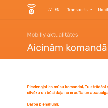
Transports
Mobi
LV
EN
Mobilly aktualitātes
Aicinām komandā
Pievienojoties mūsu komandai, Tu strādāsi 
cilvēku un būsi daļa no erudīta un atsaucīga
Darba pienākumi: