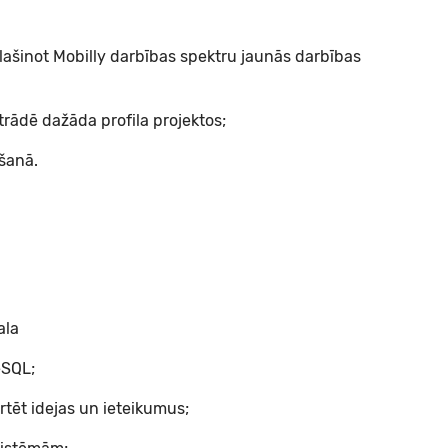
lašinot Mobilly darbības spektru jaunās darbības
trādē dažāda profila projektos;
ēšanā.
ala
eSQL;
rtēt idejas un ieteikumus;