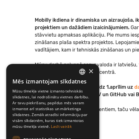
Mobilly ikdiena ir dinamiska un aizraujoša, 
projektiem un dažādiem izaicinājumiem.
Garl
stāvvietu apmaksas aplikāciju. Pie mums ies
zināšanas plaša spektra projektos. Lepojamies 
vadītājiem, kam ir tehniskās zināšanas un pi
Mūsu darbā galvenā sarunvaloda ir latviešu,
×
Mobilly birojs atrodas Rīgas centrā.
Mēs izmantojam sīkdatnes
LATVIAN
Gaidīsim Tavu pieteikumu līdz 1.aprīlim
uz
d
Mūsu tīmekļa vietne izmanto tehniskās
ENGLISH
savu LinkedIn profilu vai CV un GitHub vai B
sīkdatnes, lai nodrošinātu vietnes darbību.
Ar tavu piekrišanu, papildus mēs varam
izmantot arī statistikas un mārketinga
Pateicamies visiem pretendentiem, taču vēlam
sīkdatnes. Zemāk atradīsi informāciju par
atlases kārtas dalībniekiem.
visām sīkdatnēm, kuras tiek izmantotas
mūsu tīmekļa vietnē.
Lasīt vairāk