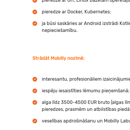
pieredze ar GIT, Linux bāzētām operētāj
pieredze ar Docker, Kubernetes;
ja būsi saskāries ar Android izstrādi Kotl
nepieciešamību.
Strādāt Mobilly nozīmē:
interesantu, profesionāliem izaicinājum
iespēju iesaistīties lēmumu pieņemšanā;
alga līdz 3500-4500 EUR bruto (algas līm
pieredzes, prasmēm un atbilstības piedāvā
veselības apdrošināšanu un Mobilly Lab