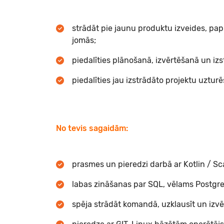
strādāt pie jaunu produktu izveides, pap
jomās;
piedalīties plānošanā, izvērtēšanā un izs
piedalīties jau izstrādāto projektu uztur
No tevis sagaidām:
prasmes un pieredzi darbā ar Kotlin / Sc
labas zināšanas par SQL, vēlams Postgr
spēja strādāt komandā, uzklausīt un izvē