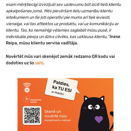
esam mērķtiecīgi izvirzījuši sev uzdevumu būt izcili tieši klientu
apkalpošanas jomā. Mēs pievēršam lielu uzmanību klientu
ieteikumiem un tie ļoti operatīvi pie mums arī tiek ieviesti,
vienalga, vai tas attiektos uz produktu, vai uz komunikāciju ar
klientu. Tas, ko nemainīgi vēlamies saglabāt mūsu pusē, ir
individuāla pieeja un dzīvs cilvēks, kas uzklausa klientu.”
Inese
Reipa, mūsu klientu servisa vadītāja.
Novērtēt mūs vari skenējot zemāk redzamo QR kodu vai
dodoties uz šo
saiti
.