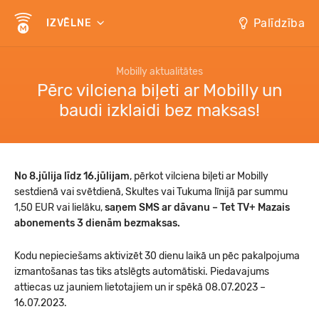
Palīdzība
IZVĒLNE
Mobilly aktualitātes
Pērc vilciena biļeti ar Mobilly un
baudi izklaidi bez maksas!
No 8.jūlija līdz 16.jūlijam
, pērkot vilciena biļeti ar Mobilly
sestdienā vai svētdienā, Skultes vai Tukuma līnijā par summu
1,50 EUR vai lielāku,
saņem SMS ar dāvanu
– Tet TV+ Mazais
abonements 3 dienām bezmaksas.
Kodu nepieciešams aktivizēt 30 dienu laikā un pēc pakalpojuma
izmantošanas tas tiks atslēgts automātiski. Piedavajums
attiecas uz jauniem lietotajiem un ir spēkā 08.07.2023 –
16.07.2023.