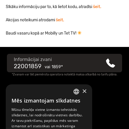
Sīkāku informāciju par to, kā lietot kodu, atradīsi
šeit.
Akcijas noteikumi atrodami
šeit.
Baudi vasaru kopā ar Mobilly un Tet TV!
Informācijai zvani
22001859
vai
1859*
*Zvanam var tikt piemērota operatora noteiktā maksa atkarībā no tarifu plāna.
×
Raksti mums
Mēs izmantojam sīkdatnes
LATVIAN
Par Mobilly
Mūsu tīmekļa vietne izmanto tehniskās
ENGLISH
sīkdatnes, lai nodrošinātu vietnes darbību.
Ar tavu piekrišanu, papildus mēs varam
Noteikumi un līgumi
izmantot arī statistikas un mārketinga