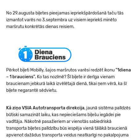
No 29.augusta biļetes pieejamas iepriekšpārdošanā taču tās
izmantot varēs no 3.septembra uz visiem iepriekš minēto
maršrutu konkrētās dienas reisiem.
Pērkot biļeti Mobilly, šajos maršrutos varēsi redzēt ikonu
“1diena
– 1 brauciens”.
Ko tas nozīmē? Šī biļete ir derīga vienam
braucienam jebkurā laikā izvēlētajā dienā, tikai ņem vērā, ka šī
biļete negarantē sēdvietu.
Kā ziņo VSIA Autotransporta direkcija
, jaunā sistēma palīdzēs
būtiski samazināt laiku, kas nepieciešams biļešu iegādei pie
vadītāja. Nākotnē pasažieriem ar vienotās sabiedriskā
transporta biļetes palīdzību būs iespēja vienā tālākā braucienā
apvienot dažādus transporta veidus neatkarīgi no pakalpojuma