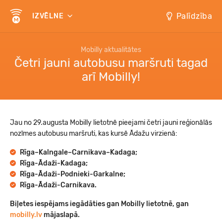
Palīdzība
IZVĒLNE
Mobilly aktualitātes
Četri jauni autobusu maršruti tagad
arī Mobilly!
Jau no 29.augusta Mobilly lietotnē pieejami četri jauni reģionālās
nozīmes autobusu maršruti, kas kursē Ādažu virzienā:
Rīga–Kalngale–Carnikava–Kadaga;
Rīga-Ādaži-Kadaga;
Rīga-Ādaži-Podnieki-Garkalne;
Rīga-Ādaži-Carnikava.
Biļetes iespējams iegādāties gan Mobilly lietotnē, gan
mobilly.lv
mājaslapā.