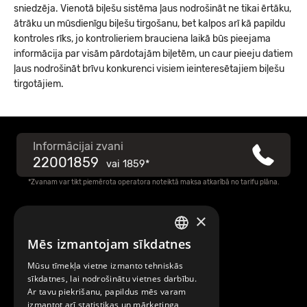
sniedzēja. Vienotā biļešu sistēma ļaus nodrošināt ne tikai ērtāku,
ātrāku un mūsdienīgu biļešu tirgošanu, bet kalpos arī kā papildu
kontroles rīks, jo kontrolieriem brauciena laikā būs pieejama
informācija par visām pārdotajām biļetēm, un caur pieeju datiem
ļaus nodrošināt brīvu konkurenci visiem ieinteresētajiem biļešu
tirgotājiem.
Informācijai zvani
22001859
vai
1859*
*Zvanam var tikt piemērota operatora noteiktā maksa atkarībā no tarifu plāna.
×
Raksti mums
Mēs izmantojam sīkdatnes
LATVIAN
Par Mobilly
Mūsu tīmekļa vietne izmanto tehniskās
ENGLISH
sīkdatnes, lai nodrošinātu vietnes darbību.
Ar tavu piekrišanu, papildus mēs varam
Noteikumi un līgumi
izmantot arī statistikas un mārketinga