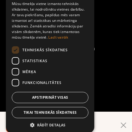
Par Mobilly
Mūsu tīmekļa vietne izmanto tehniskās
ENGLISH
sīkdatnes, lai nodrošinātu vietnes darbību.
Ar tavu piekrišanu, papildus mēs varam
Noteikumi un līgumi
izmantot arī statistikas un mārketinga
sīkdatnes. Zemāk atradīsi informāciju par
visām sīkdatnēm, kuras tiek izmantotas
Kontakti
mūsu tīmekļa vietnē.
Lasīt vairāk
TEHNISKĀS SĪKDATNES
STATISTIKAS
MĒRĶA
FUNKCIONALITĀTES
APSTIPRINĀT VISAS
TIKAI TEHNISKĀS SĪKDATNES
Ērtāk lietotnē!
RĀDĪT DETAĻAS
LEJUPIELĀDĒ LIETOTNI