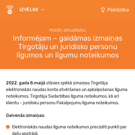
Palīdzība
IZVĒLNE
Mobilly aktualitātes
Informējam – gaidāmas izmaiņas
Tirgotāju un juridisko personu
līgumos un līgumu noteikumos
2022. gada 8.maijā
stāsies spēkā izmaiņas Tirgotāja
elektroniskās naudas konta atvēršanas un apkalpošanas līguma
noteikumos, Tirgotāja Sadarbības līguma noteikumos, kā arī
klientu – juridisku personu Pakalpojumu līguma noteikumos.
Galvenās izmaiņas:
Elektroniskās naudas līguma noteikumos precizēti punkti par
datu apstrādi,