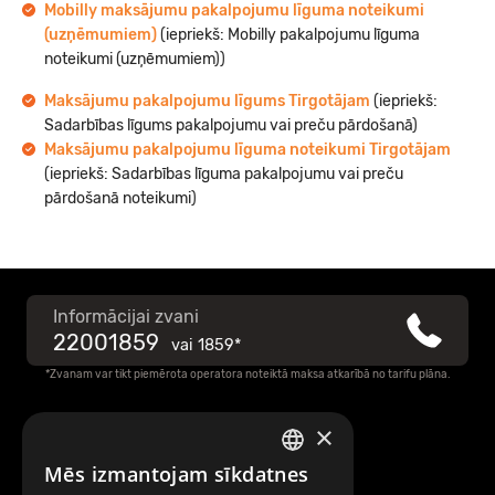
Mobilly maksājumu pakalpojumu līguma noteikumi
(uzņēmumiem)
(iepriekš: Mobilly pakalpojumu līguma
noteikumi (uzņēmumiem))
Maksājumu pakalpojumu līgums Tirgotājam
(iepriekš:
Sadarbības līgums pakalpojumu vai preču pārdošanā)
Maksājumu pakalpojumu līguma noteikumi Tirgotājam
(iepriekš: Sadarbības līguma pakalpojumu vai preču
pārdošanā noteikumi)
Informācijai zvani
22001859
vai
1859*
*Zvanam var tikt piemērota operatora noteiktā maksa atkarībā no tarifu plāna.
×
Raksti mums
Mēs izmantojam sīkdatnes
LATVIAN