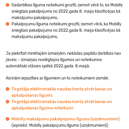
Sadarbības līguma noteikumi grozīti, ņemot vērā to, ka Mobilly
sniegtais pakalpojums no 2022.gada 8. maija klasificējas kā
maksājumu pakalpojums;
Pakalpojumu līguma noteikumi grozīti, ņemot vērā, ka Mobilly
sniegtais pakalpojums no 2022.gada 8. maija klasificējas kā
maksājumu pakalpojums.
Ja piekrītat minētajām izmaiņām, nekādas papildu darbības nav
jāveic – izmaiņas noslēgtajos līgumos un noteikumos
automātiski stāsies spēkā 2022.gada 8.maijā.
Aicinām iepazīties ar līgumiem un to noteikumiem zemāk:
Tirgotāja elektroniskās naudas konta atvēršanas un
apkalpošanas līgums
Tirgotāja elektroniskās naudas konta atvēršanas un
apkalpošanas līguma noteikumi
Mobilly maksājumu pakalpojumu līgums (uzņēmumiem)
(iepriekš: Mobilly pakalpojumu līgums (uzņēmumiem))