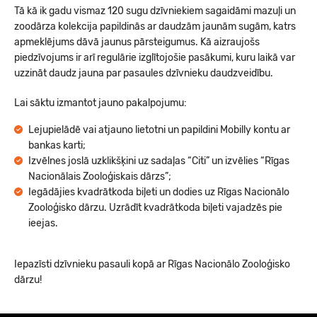
Tā kā ik gadu vismaz 120 sugu dzīvniekiem sagaidāmi mazuļi un
zoodārza kolekcija papildinās ar daudzām jaunām sugām, katrs
apmeklējums dāvā jaunus pārsteigumus. Kā aizraujošs
piedzīvojums ir arī regulārie izglītojošie pasākumi, kuru laikā var
uzzināt daudz jauna par pasaules dzīvnieku daudzveidību.
Lai sāktu izmantot jauno pakalpojumu:
Lejupielādē vai atjauno lietotni un papildini Mobilly kontu ar
bankas karti;
Izvēlnes joslā uzklikšķini uz sadaļas “Citi” un izvēlies “Rīgas
Nacionālais Zooloģiskais dārzs”;
Iegādājies kvadrātkoda biļeti un dodies uz Rīgas Nacionālo
Zooloģisko dārzu. Uzrādīt kvadrātkoda biļeti vajadzēs pie
ieejas.
Iepazīsti dzīvnieku pasauli kopā ar Rīgas Nacionālo Zooloģisko
dārzu!