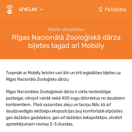
Palīdzība
IZVĒLNE
Mobilly aktualitātes
Rīgas Nacionālā Zooloģiskā dārza
biļetes tagad arī Mobilly
Turpmāk ar Mobilly lietotni vari ātri un ērti iegādāties biļetes uz
Rīgas Nacionālo Zooloģisko dārzu.
Rīgas Nacionālais Zooloģiskais dārzs ir vieta nesteidzīgai
pastaigai, vērojot vairāk nekā 400 sugu dzīvniekus no daudziem
kontinentiem. Plaši sazarotais aleju un taciņu tīkls, kā arī
daudzveidīgās iekštelpu ekspozīcijas ļauj komfortabli atpūsties
gan dažādos gadalaikos, gan arī dažādos laikapstākļos, atvēlot
apmeklējumam vismaz 2-3 stundas.