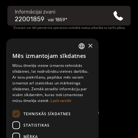
Informācijai zvani
22001859
vai
1859*
*Zvanam var tikt piemērota operatora noteiktā maksa atkarībā no tarifu plāna.
×
Raksti mums
Mēs izmantojam sīkdatnes
LATVIAN
Par Mobilly
Mūsu tīmekļa vietne izmanto tehniskās
ENGLISH
sīkdatnes, lai nodrošinātu vietnes darbību.
Ar tavu piekrišanu, papildus mēs varam
Noteikumi un līgumi
izmantot arī statistikas un mārketinga
sīkdatnes. Zemāk atradīsi informāciju par
visām sīkdatnēm, kuras tiek izmantotas
Kontakti
mūsu tīmekļa vietnē.
Lasīt vairāk
TEHNISKĀS SĪKDATNES
STATISTIKAS
MĒRĶA