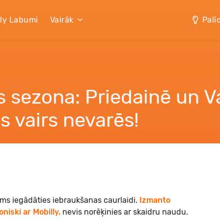
lly Labumi
Vairāk
Palī
 sezona: Priedainē un Va
s vairs nevarēs!
ams iegādāties iebraukšanas caurlaidi.
Izmanto
niski ar Mobilly,
nevis norēķinies ar skaidru naudu.