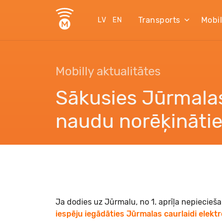
Transports
Mobi
LV
EN
Mobilly aktualitātes
Sākusies Jūrmalas
naudu norēķinātie
Ja dodies uz Jūrmalu, no 1. aprīļa nepiecieš
iespēju iegādāties Jūrmalas caurlaidi elektro