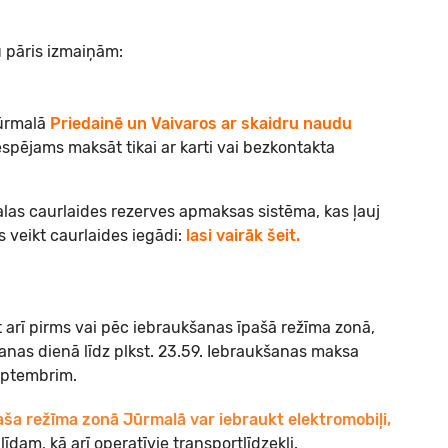
 pāris izmaiņām:
Jūrmalā
Priedainē un Vaivaros ar skaidru naudu
espējams maksāt tikai ar karti vai bezkontakta
s caurlaides rezerves apmaksas sistēma, kas ļauj
s veikt caurlaides iegādi:
lasi vairāk šeit.
 arī pirms vai pēc iebraukšanas īpašā režīma zonā,
anas dienā līdz plkst. 23.59. Iebraukšanas maksa
septembrim.
aša režīma zonā Jūrmalā var iebraukt
elektromobiļi,
līdam, kā arī operatīvie transportlīdzekļi.