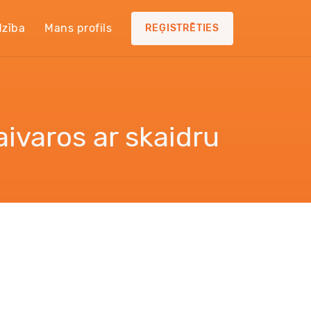
dzība
Mans profils
REĢISTRĒTIES
ivaros ar skaidru