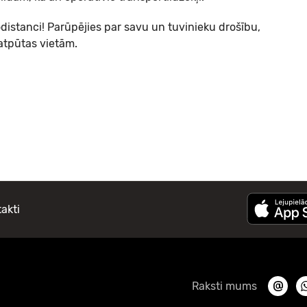
distanci! Parūpējies par savu un tuvinieku drošību,
atpūtas vietām.
akti
Raksti mums