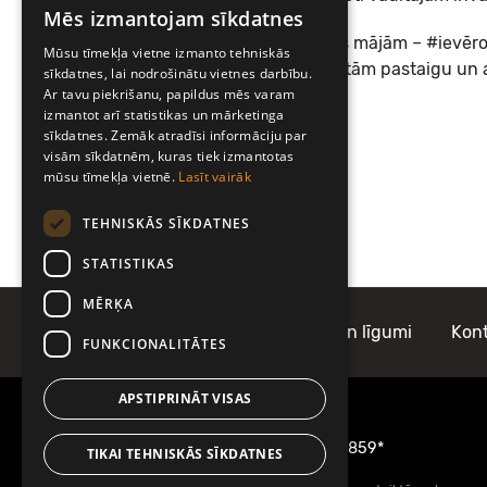
Mēs izmantojam sīkdatnes
LATVIAN
Ja izlem pavadīt laiku ārpus mājām – #ievēro
Mūsu tīmekļa vietne izmanto tehniskās
ENGLISH
izvairoties no plaši apmeklētām pastaigu un 
sīkdatnes, lai nodrošinātu vietnes darbību.
Ar tavu piekrišanu, papildus mēs varam
izmantot arī statistikas un mārketinga
Lai saulaina diena!
sīkdatnes. Zemāk atradīsi informāciju par
Tavs Mobilly
visām sīkdatnēm, kuras tiek izmantotas
mūsu tīmekļa vietnē.
Lasīt vairāk
TEHNISKĀS SĪKDATNES
STATISTIKAS
MĒRĶA
Par Mobilly
Noteikumi un līgumi
Kont
FUNKCIONALITĀTES
APSTIPRINĀT VISAS
Informācijai zvani
22001859
vai
1859*
TIKAI TEHNISKĀS SĪKDATNES