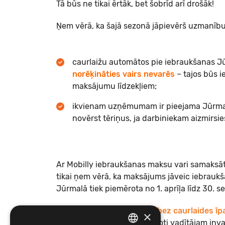
Tā būs ne tikai ērtāk, bet šobrīd arī drošāk!
Ņem vērā, ka šajā sezonā jāpievērš uzmanību
caurlaižu automātos pie iebraukšanas 
norēķināties vairs nevarēs
– tajos būs i
maksājumu līdzekļiem;
ikvienam uzņēmumam ir pieejama Jūrmala
novērst tēriņus, ja darbiniekam aizmirsie
Ar Mobilly iebraukšanas maksu vari samaksāt
tikai ņem vērā, ka maksājums jāveic iebraukš
Jūrmalā tiek piemērota no 1. aprīļa līdz 30. 
Bez nodevas samaksas un
bez caurlaides īp
×
transportlīdzekļi, kas pielāgoti vadītājam inva