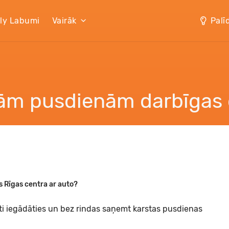
lly Labumi
Vairāk
Palī
šām pusdienām darbīgas 
us Rīgas centra ar auto?
rti iegādāties un bez rindas saņemt karstas pusdienas