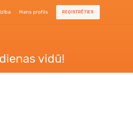
dzība
Mans profils
REĢISTRĒTIES
dienas vidū!