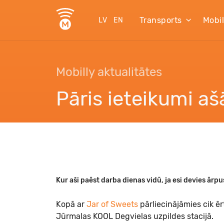
Transports
Mobi
LV
EN
Mobilly aktualitātes
Pāris ieteikumi a
Kur aši paēst darba dienas vidū, ja esi devies ārp
Kopā ar
Jar of Sweets
pārliecinājāmies cik ē
Jūrmalas KOOL Degvielas uzpildes stacijā.