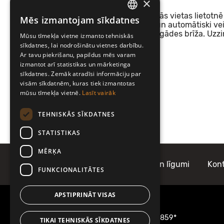
×
Neatkarīgi no savas atrašanās vietas lietotnē v
Mēs izmantojam sīkdatnes
LATVIAN
ceļam, vēlamos produktus un automātiski v
būs derīgs 24 stundas no iegādes brīža. Uzzi
Mūsu tīmekļa vietne izmanto tehniskās
ENGLISH
sīkdatnes, lai nodrošinātu vietnes darbību.
Lai lieliski piedzīvojumi!
Ar tavu piekrišanu, papildus mēs varam
izmantot arī statistikas un mārketinga
#CeļoarMobilly
sīkdatnes. Zemāk atradīsi informāciju par
visām sīkdatnēm, kuras tiek izmantotas
mūsu tīmekļa vietnē.
Lasīt vairāk
TEHNISKĀS SĪKDATNES
STATISTIKAS
MĒRĶA
Par Mobilly
Noteikumi un līgumi
Kont
FUNKCIONALITĀTES
APSTIPRINĀT VISAS
Informācijai zvani
22001859
vai
1859*
TIKAI TEHNISKĀS SĪKDATNES