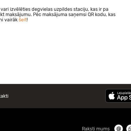
ari izvēlēties degvielas uzpildes staciju, kas ir pa
eikt maksājumu. Pēc maksājuma saņemsi QR kodu, kas
ni vairāk
šeit
!
akti
Raksti mums