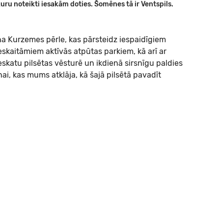
uru noteikti iesakām doties. Šomēnes tā ir Ventspils.
šņa Kurzemes pērle, kas pārsteidz iespaidīgiem
eskaitāmiem aktīvās atpūtas parkiem, kā arī ar
skatu pilsētas vēsturē un ikdienā sirsnīgu paldies
, kas mums atklāja, kā šajā pilsētā pavadīt