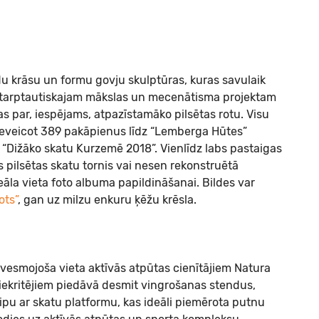
du krāsu un formu govju skulptūras, kuras savulaik
i starptautiskajam mākslas un mecenātisma projektam
s par, iespējams, atpazīstamāko pilsētas rotu. Visu
ieveicot 389 pakāpienus līdz “Lemberga Hūtes”
r “Dižāko skatu Kurzemē 2018”. Vienlīdz labs pastaigas
 pilsētas skatu tornis vai nesen rekonstruētā
āla vieta foto albuma papildināšanai. Bildes var
ots”
, gan uz milzu enkuru ķēžu krēsla.
dvesmojoša vieta aktīvās atpūtas cienītājiem Natura
piekritējiem piedāvā desmit vingrošanas stendus,
pu ar skatu platformu, kas ideāli piemērota putnu