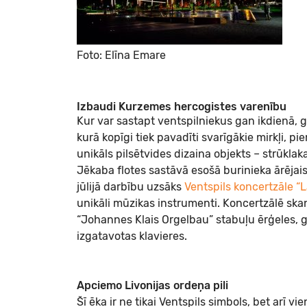
Foto: Elīna Emare
Izbaudi Kurzemes hercogistes varenību
Kur var sastapt ventspilniekus gan ikdienā, 
kurā kopīgi tiek pavadīti svarīgākie mirkļi,
unikāls pilsētvides dizaina objekts – strūklak
Jēkaba flotes sastāvā esošā burinieka ārējais
jūlijā darbību uzsāks
Ventspils koncertzāle “L
unikāli mūzikas instrumenti. Koncertzālē s
“Johannes Klais Orgelbau” stabuļu ērģeles, g
izgatavotas klavieres.
Apciemo Livonijas ordeņa pili
Šī ēka ir ne tikai Ventspils simbols, bet arī