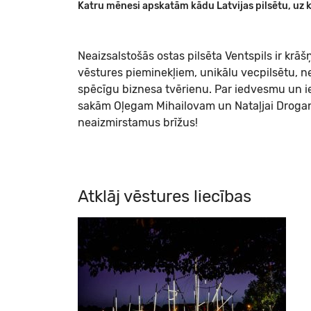
Katru mēnesi apskatām kādu Latvijas pilsētu, uz k
Neaizsalstošās ostas pilsēta Ventspils ir krā
vēstures pieminekļiem, unikālu vecpilsētu, n
spēcīgu biznesa tvērienu. Par iedvesmu un ie
sakām Oļegam Mihailovam un Nataļjai Droganai
neaizmirstamus brīžus!
Atklāj vēstures liecības