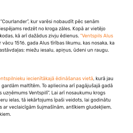
gu “Courlander”, kur varēsi nobaudīt pēc senām
iespējams redzēt no kroga zāles. Kopā ar vietējo
kodas, kā arī dažādus zivju ēdienus.
“Ventspils Alus
 vācu 1516. gada Alus tīrības likumu, kas nosaka, ka
 sastāvdaļas: miežu iesalu, apiņus, ūdeni un raugu.
ntspilnieku iecienītākajā ēdināšanas vietā
, kurā jau
i gardām maltītēm. To apliecina arī pagājušajā gadā
as uzņēmums Ventspilī”. Lai arī nosaukumu krogs
eru ielas, tā iekārtojums īpaši veidots, lai godinātu
āts ar veclaicīgām šujmašīnām, antīkiem gludekļiem,
kiem.