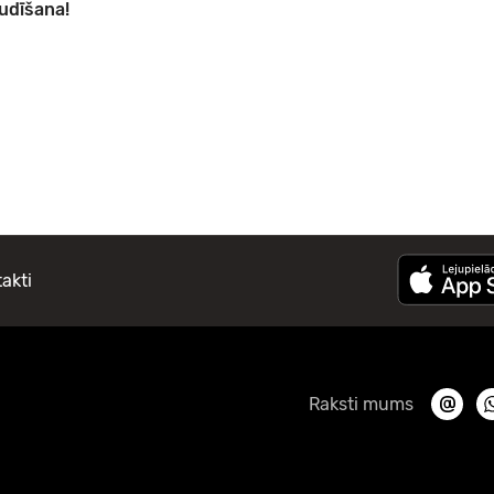
udīšana!
akti
Raksti mums