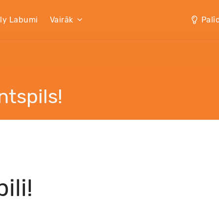
lly Labumi
Vairāk
Palī
ntspils!
ili!