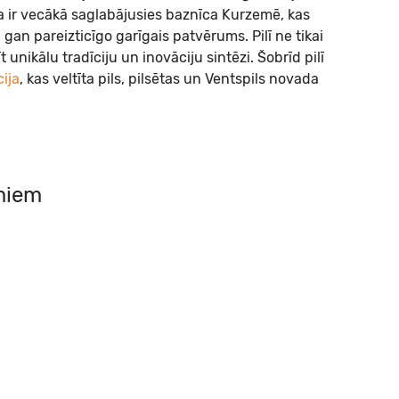
lla ir vecākā saglabājusies baznīca Kurzemē, kas
gan pareizticīgo garīgais patvērums. Pilī ne tikai
unikālu tradīciju un inovāciju sintēzi. Šobrīd pilī
ija
, kas veltīta pils, pilsētas un Ventspils novada
umiem