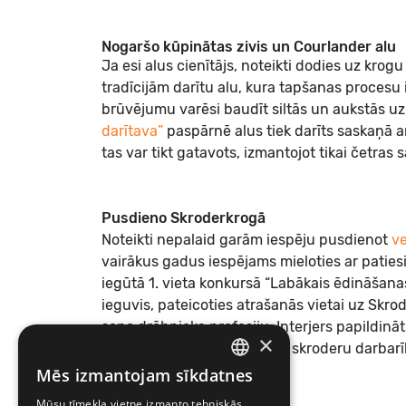
Nogaršo kūpinātas zivis un Courlander alu
Ja esi alus cienītājs, noteikti dodies uz kro
tradīcijām darītu alu, kura tapšanas procesu 
brūvējumu varēsi baudīt siltās un aukstās uz
darītava”
paspārnē alus tiek darīts saskaņā ar
tas var tikt gatavots, izmantojot tikai četras
Pusdieno Skroderkrogā
Noteikti nepalaid garām iespēju pusdienot
ve
vairākus gadus iespējams mieloties ar paties
iegūtā 1. vieta konkursā “Labākais ēdināšan
ieguvis, pateicoties atrašanās vietai uz Skrod
seno drēbnieka profesiju. Interjers papildin
×
šķērēm un daudziem citiem skroderu darbarī
Mēs izmantojam sīkdatnes
LATVIAN
Mūsu tīmekļa vietne izmanto tehniskās