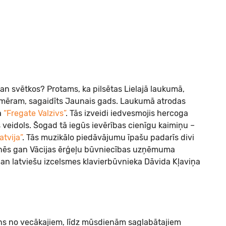
gan svētkos? Protams, ka pilsētas Lielajā laukumā,
 piemēram, sagaidīts Jaunais gads. Laukumā atrodas
a
“Fregate Valzivs”
. Tās izveidi iedvesmojis hercoga
 veidols. Šogad tā iegūs ievērības cienīgu kaimiņu –
atvija”
. Tās muzikālo piedāvājumu īpašu padarīs divi
kanēs gan Vācijas ērģeļu būvniecības uzņēmuma
an latviešu izcelsmes klavierbūvnieka Dāvida Kļaviņa
 viens no vecākajiem, līdz mūsdienām saglabātajiem