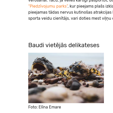
vērošanai. Taču, ja vēlies kārtīgi pasportot,
“Piedzīvojumu parks”
, kur pieejams plašs izk
pieejamas tādas nervus kutinošas atrakcijas k
sporta veidu cienītājs, vari doties mest viļņu
Baudi vietējās delikateses
Foto: Elīna Emare