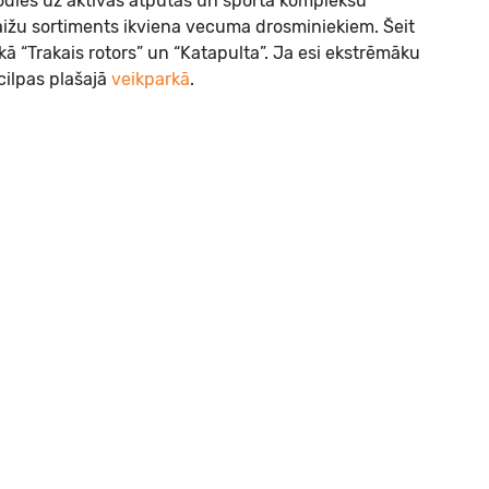
 dodies uz aktīvās atpūtas un sporta kompleksu
laižu sortiments ikviena vecuma drosminiekiem. Šeit
ā “Trakais rotors” un “Katapulta”. Ja esi ekstrēmāku
 cilpas plašajā
veikparkā
.