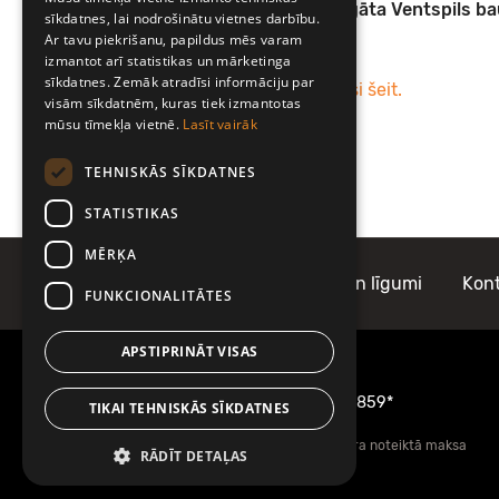
ENGLISH
Lai maģiskiem mirkļiem bagāta Ventspils ba
sīkdatnes, lai nodrošinātu vietnes darbību.
Ar tavu piekrišanu, papildus mēs varam
izmantot arī statistikas un mārketinga
sīkdatnes. Zemāk atradīsi informāciju par
Savu autobusa biļeti atradīsi šeit.
visām sīkdatnēm, kuras tiek izmantotas
mūsu tīmekļa vietnē.
Lasīt vairāk
TEHNISKĀS SĪKDATNES
STATISTIKAS
MĒRĶA
Par Mobilly
Noteikumi un līgumi
Kont
FUNKCIONALITĀTES
APSTIPRINĀT VISAS
Informācijai zvani
22001859
vai
1859*
TIKAI TEHNISKĀS SĪKDATNES
*Zvanam var tikt piemērota operatora noteiktā maksa
RĀDĪT DETAĻAS
atkarībā no tarifu plāna.