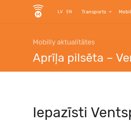
Transports
Mobi
LV
EN
Mobilly aktualitātes
Aprīļa pilsēta – Ve
Iepazīsti Ventsp