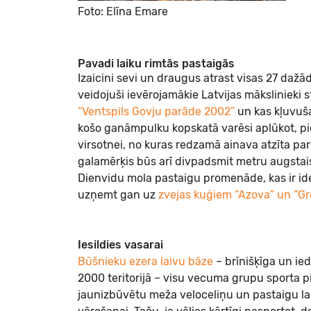
Foto: Elīna Emare
Pavadi laiku rimtās pastaigās
Izaicini sevi un draugus atrast visas 27 dažā
veidojuši ievērojamākie Latvijas māksliniek
“Ventspils Govju parāde 2002”
un kas kļuvuša
košo ganāmpulku kopskatā varēsi aplūkot, p
virsotnei, no kuras redzamā ainava atzīta pa
galamērķis būs arī divpadsmit metru augstais
Dienvidu mola pastaigu promenāde, kas ir ide
uzņemt gan uz
zvejas kuģiem “Azova” un “Gr
Iesildies vasarai
Būšnieku ezera laivu bāze
– brīnišķīga un ie
2000 teritorijā – visu vecuma grupu sporta 
jaunizbūvētu meža veloceliņu un pastaigu lai