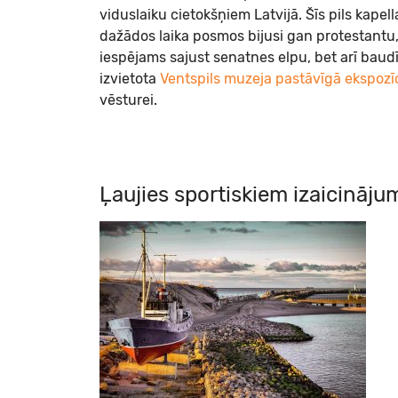
viduslaiku cietokšņiem Latvijā. Šīs pils kape
dažādos laika posmos bijusi gan protestantu, 
iespējams sajust senatnes elpu, bet arī baudīt 
izvietota
Ventspils muzeja pastāvīgā ekspozīc
vēsturei.
Ļaujies sportiskiem izaicināj