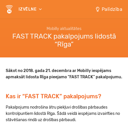
Palīdzība
IZVĒLNE
Mobilly aktualitātes
FAST TRACK pakalpojums lidostā
“Rīga”
Sākot no 2018. gada 21. decembra ar Mobilly iespējams
apmaksāt lidosta Rīga pieejamo “FAST TRACK” pakalpojumu.
Kas ir “FAST TRACK” pakalpojums?
Pakalpojums nodrošina ātru piekļuvi drošības pārbaudes
kontrolpuntiem lidostā Rīga. Šādā veidā iespējams izvairīties no
stāvēšanas rindā uz drošības pārbaudi.