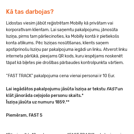
Kā tas darbojas?
Lidostas viesim jābūt reģistrētam Mobilly kā privātam vai
korporatīvam klientam. Lai saņemtu pakalpojumu, jānosūta
īsziņa, pirms tam pārliecinoties, ka Mobilly kontā ir pietiekošs
konta atlikums. Pēc īsziņas nosūtīšanas, klients saņem
apstiprinošu īsziņu par pakalpojuma iegādi un linku. Atverot linku
interneta pārlūkā, pieejams QR kods, kuru iespējams noskenēt
tāpat kā biļetes pie drošības pārbaudes kontrolpunkta vārtiem.
“FAST TRACK” pakalpojuma cena vienai personai ir 10 Eur.
Lai iegādātos pakalpojumu jāsūta īsziņa ar tekstu
FAST
un
klāt jānorāda ceļojošo personu skaits.*
Īsziņa jāsūta uz numuru 1859.**
Piemēram, FAST 5