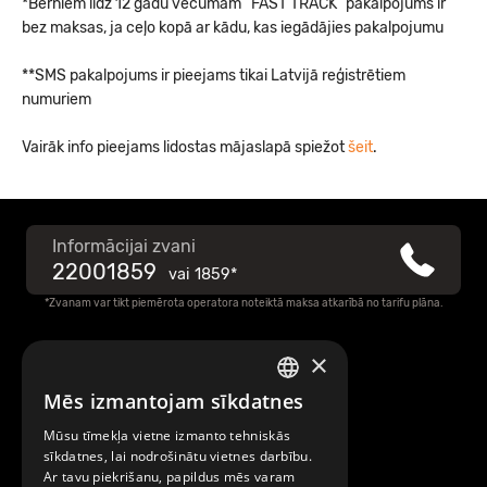
*Bērniem līdz 12 gadu vecumam “FAST TRACK” pakalpojums ir
bez maksas, ja ceļo kopā ar kādu, kas iegādājies pakalpojumu
**SMS pakalpojums ir pieejams tikai Latvijā reģistrētiem
numuriem
Vairāk info pieejams lidostas mājaslapā spiežot
šeit
.
Informācijai zvani
22001859
vai
1859*
*Zvanam var tikt piemērota operatora noteiktā maksa atkarībā no tarifu plāna.
×
Raksti mums
Mēs izmantojam sīkdatnes
LATVIAN
Par Mobilly
Mūsu tīmekļa vietne izmanto tehniskās
ENGLISH
sīkdatnes, lai nodrošinātu vietnes darbību.
Ar tavu piekrišanu, papildus mēs varam