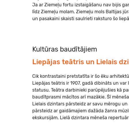
Ja ar Ziemeļu fortu izstaigāšanu nav bijis ga
līdz Ziemeļu molam. Ziemeļu mols Baltijas jū
un pasakaini skaisti saulrieti raksturo šo liep
Kultūras baudītājiem
Liepājas teātris un Lielais dz
Cik kontrastaini pretstatīta ir šo ēku arhitektū
Liepājas teātris ir 1907. gadā dibināts un var
statusu. Teātra darbinieki parūpējušies kā par
baudītprasmi mācītos arī mazākie. Šī mēneš
Lielais dzintars pārsteidz ar savu mērogu un
pārsteidz ar gaidāmajiem dažāda žanra mūzik
ekskursijām. Lielā dzintara mēneša repertuā