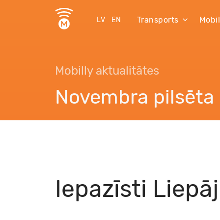
Transports
Mobi
LV
EN
Mobilly aktualitātes
Novembra pilsēta 
Iepazīsti Liepāj