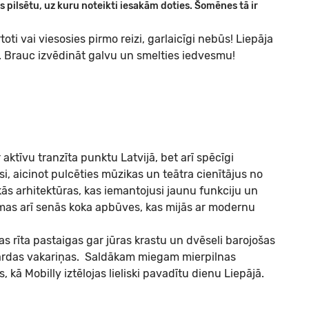
 pilsētu, uz kuru noteikti iesakām doties. Šomēnes tā ir
toti vai viesosies pirmo reizi, garlaicīgi nebūs! Liepāja
a. Brauc izvēdināt galvu un smelties iedvesmu!
r aktīvu tranzīta punktu Latvijā, bet arī spēcīgi
si, aicinot pulcēties mūzikas un teātra cienītājus no
kās arhitektūras, kas iemantojusi jaunu funkciju un
mas arī senās koka apbūves, kas mijās ar modernu
as rīta pastaigas gar jūras krastu un dvēseli barojošas
gardas vakariņas. Saldākam miegam mierpilnas
, kā Mobilly iztēlojas lieliski pavadītu dienu Liepājā.