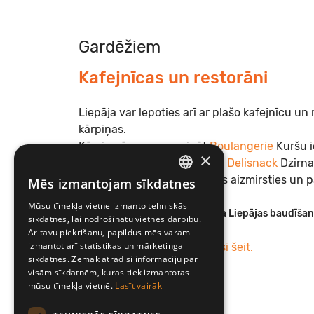
Gardēžiem
Kafejnīcas un restorāni
Liepāja var lepoties arī ar plašo kafejnīcu u
kārpiņas.
Kā piemēru varam minēt
Boulangerie
Kuršu i
×
leģendām apvītais
Fontaine Delisnack
Dzirna
savu interjeru ciemiņiem liks aizmirsties un p
Mēs izmantojam sīkdatnes
LATVIAN
Mūsu tīmekļa vietne izmanto tehniskās
ENGLISH
Lai maģiskiem mirkļiem bagāta Liepājas baudīšan
sīkdatnes, lai nodrošinātu vietnes darbību.
Ar tavu piekrišanu, papildus mēs varam
izmantot arī statistikas un mārketinga
Savu autobusa biļeti atradīsi šeit.
sīkdatnes. Zemāk atradīsi informāciju par
visām sīkdatnēm, kuras tiek izmantotas
mūsu tīmekļa vietnē.
Lasīt vairāk