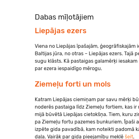
Dabas mīļotājiem
Liepājas ezers
Viena no Liepājas īpašajām, ģeogrāfiskajām i
Baltijas jūra, no otras – Liepājas ezers. Tajā 
sugu klāsts. Kā pastaigas galamērķi iesakam iz
par ezera iespaidīgo mērogu.
Ziemeļu forti un mols
Katram Liepājas ciemiņam par savu mērķi būtu 
noderēs pastaiga līdz Ziemeļu fortiem, kas ir 
mijā būvētā Liepājas cietokšņa. Tiem, kuru zi
pa Ziemeļu fortu pazemes bunkuriem. Īpaši 
izpēte gida pavadībā, kam noteikti padomā kā
daļa. Vairāk par gida pieejamību meklē
šeit
.