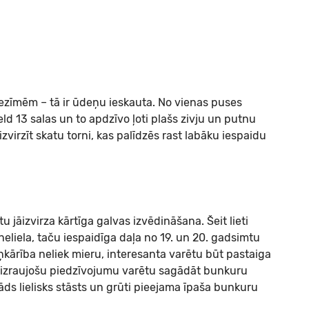
ezīmēm – tā ir ūdeņu ieskauta. No vienas puses
peld 13 salas un to apdzīvo ļoti plašs zivju un putnu
virzīt skatu torni, kas palīdzēs rast labāku iespaidu
jāizvirza kārtīga galvas izvēdināšana. Šeit lieti
neliela, taču iespaidīga daļa no 19. un 20. gadsimtu
ņkārība neliek mieru, interesanta varētu būt pastaiga
aizraujošu piedzīvojumu varētu sagādāt bunkuru
ds lielisks stāsts un grūti pieejama īpaša bunkuru