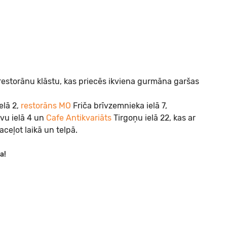
n restorānu klāstu, kas priecēs ikviena gurmāna garšas
elā 2,
restorāns MO
Friča brīvzemnieka ielā 7,
vu ielā 4 un
Cafe Antikvariāts
Tirgoņu ielā 22, kas ar
aceļot laikā un telpā.
a!