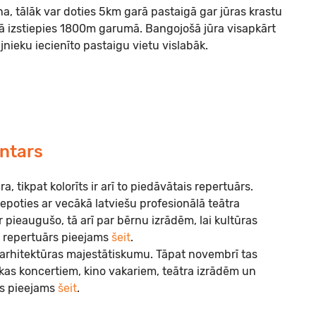
na, tālāk var doties 5km garā pastaigā gar jūras krastu
rā izstiepies 1800m garumā. Bangojošā jūra visapkārt
ājnieku iecienīto pastaigu vietu vislabāk.
intars
ra, tikpat kolorīts ir arī to piedāvātais repertuārs.
 lepoties ar vecākā latviešu profesionālā teātra
 pieaugušo, tā arī par bērnu izrādēm, lai kultūras
a repertuārs pieejams
šeit
.
 arhitektūras majestātiskumu. Tāpat novembrī tas
as koncertiem, kino vakariem, teātra izrādēm un
rs pieejams
šeit
.