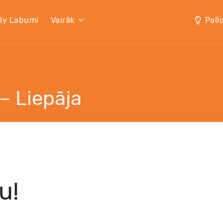
lly Labumi
Vairāk
Palī
– Liepāja
u!