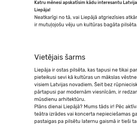
Katru mēnesi apskatīsim kādu interesantu Latvijas
Liepāja!
Neatkarīgi no tā, vai Liepājā atgriezīsies atkār
ir mutuļojošu vēju un kultūras bagāta pilsēt
Vietējais šarms
Liepāja ir ostas pilsēta, kas tapusi ne tikai pa
pieteikusi sevi kā kultūras un mākslas vēstne
visiem Latvijas novadiem. Šeit bez rūpniecis
pārtapusi par modernām viesnīcām, ir redza
mūsdienu arhitektūru.
Plāns dienai Liepājā? Mums tāds ir! Pēc aktīv
teātra izrādes vai koncerta nepieciešamas 
pastaigas pa pilsētu laternu gaismā ir tieši tas