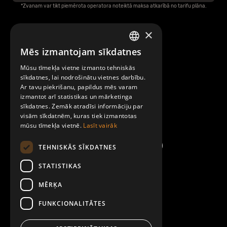
*Zvanam var tikt piemērota operatora noteiktā maksa atkarībā no tarifu plāna.
×
Raksti mums
Mēs izmantojam sīkdatnes
LATVIAN
Par Mobilly
Mūsu tīmekļa vietne izmanto tehniskās
ENGLISH
sīkdatnes, lai nodrošinātu vietnes darbību.
Ar tavu piekrišanu, papildus mēs varam
Noteikumi un līgumi
izmantot arī statistikas un mārketinga
sīkdatnes. Zemāk atradīsi informāciju par
visām sīkdatnēm, kuras tiek izmantotas
Kontakti
mūsu tīmekļa vietnē.
Lasīt vairāk
TEHNISKĀS SĪKDATNES
STATISTIKAS
MĒRĶA
FUNKCIONALITĀTES