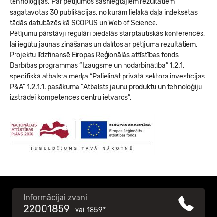
tehnoloģijas. Par pētījumos sasniegtajiem rezultātiem
sagatavotas 30 publikācijas, no kurām lielākā daļa indeksētas
tādās datubāzēs kā SCOPUS un Web of Science.
Pētījumu pārstāvji regulāri piedalās starptautiskās konferencēs,
lai iegūtu jaunas zināšanas un dalītos ar pētījuma rezultātiem.
Projektu līdzfinansē Eiropas Reģionālās attīstības fonds
Darbības programmas “Izaugsme un nodarbinātība” 1.2.1.
specifiskā atbalsta mērķa “Palielināt privātā sektora investīcijas
P&A” 1.2.1.1. pasākuma “Atbalsts jaunu produktu un tehnoloģiju
izstrādei kompetences centru ietvaros”.
Informācijai zvani
22001859
vai
1859*