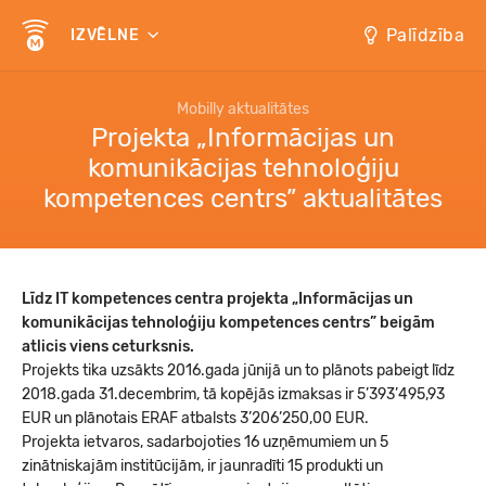
Palīdzība
IZVĒLNE
Mobilly aktualitātes
Projekta „Informācijas un
komunikācijas tehnoloģiju
kompetences centrs” aktualitātes
Līdz IT kompetences centra projekta „Informācijas un
komunikācijas tehnoloģiju kompetences centrs” beigām
atlicis viens ceturksnis.
Projekts tika uzsākts 2016.gada jūnijā un to plānots pabeigt līdz
2018.gada 31.decembrim, tā kopējās izmaksas ir 5’393’495,93
EUR un plānotais ERAF atbalsts 3’206’250,00 EUR.
Projekta ietvaros, sadarbojoties 16 uzņēmumiem un 5
zinātniskajām institūcijām, ir jaunradīti 15 produkti un