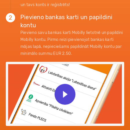
un tavs konts ir reģistrēts!
Pievieno bankas karti un papildini
2
kontu
Pievieno savu bankas karti Mobilly lietotnē un papildini
Mobilly kontu. Pirmo reizi pievienojot bankas karti
mājas lapā, nepieciešams papildināt Mobilly kontu par
minimālo summu EUR 2.50.