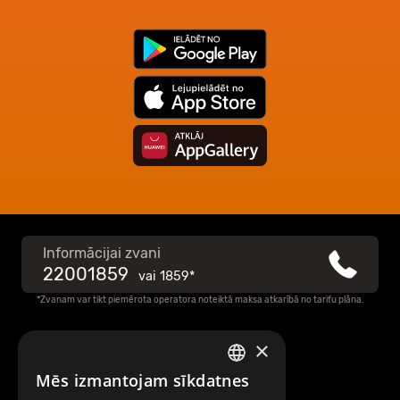
Informācijai zvani
22001859
vai
1859*
*Zvanam var tikt piemērota operatora noteiktā maksa atkarībā no tarifu plāna.
×
Raksti mums
Mēs izmantojam sīkdatnes
LATVIAN