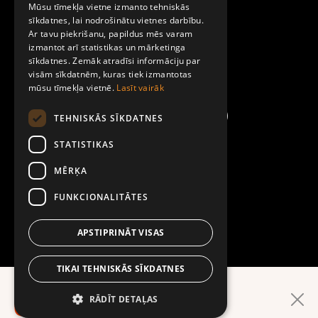
Par Mobilly
Mūsu tīmekļa vietne izmanto tehniskās
ENGLISH
sīkdatnes, lai nodrošinātu vietnes darbību.
Ar tavu piekrišanu, papildus mēs varam
Noteikumi un līgumi
izmantot arī statistikas un mārketinga
sīkdatnes. Zemāk atradīsi informāciju par
visām sīkdatnēm, kuras tiek izmantotas
Kontakti
mūsu tīmekļa vietnē.
Lasīt vairāk
TEHNISKĀS SĪKDATNES
STATISTIKAS
MĒRĶA
FUNKCIONALITĀTES
APSTIPRINĀT VISAS
TIKAI TEHNISKĀS SĪKDATNES
Ērtāk lietotnē!
RĀDĪT DETAĻAS
LEJUPIELĀDĒ LIETOTNI