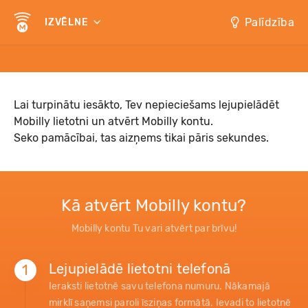
Palīdzība
IZVĒLNE
Lai turpinātu iesākto, Tev nepieciešams lejupielādēt
Mobilly lietotni un atvērt Mobilly kontu.
Seko pamācībai, tas aizņems tikai pāris sekundes.
Kā atvērt Mobilly kontu?
Mobilly kontu Tu vari atvērt par brīvu!
Lejupielādē lietotni telefonā
1
Ieraksti lietotnē savu telefona numuru. Nākamajā
mirklī saņemsi paroli īsziņas formātā. Ievadi to lietotnē