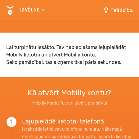
Palīdzība
IZVĒLNE
Lai turpinātu iesākto, Tev nepieciešams lejupielādēt
Mobilly lietotni un atvērt Mobilly kontu.
Seko pamācībai, tas aizņems tikai pāris sekundes.
Kā atvērt Mobilly kontu?
Mobilly kontu Tu vari atvērt par brīvu!
Lejupielādē lietotni telefonā
1
Ieraksti lietotnē savu telefona numuru. Nākamajā
mirklī saņemsi paroli īsziņas formātā. Ievadi to lietotnē