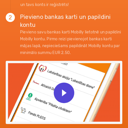
un tavs konts ir reģistrēts!
Pievieno bankas karti un papildini
2
kontu
Pievieno savu bankas karti Mobilly lietotnē un papildini
Mobilly kontu. Pirmo reizi pievienojot bankas karti
mājas lapā, nepieciešams papildināt Mobilly kontu par
minimālo summu EUR 2.50.