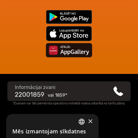
Informācijai zvani
22001859
vai
1859*
*Zvanam var tikt piemērota operatora noteiktā maksa atkarībā no tarifu plāna.
×
Raksti mums
Mēs izmantojam sīkdatnes
LATVIAN