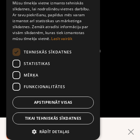
Par Mobilly
Mūsu tīmekļa vietne izmanto tehniskās
ENGLISH
sīkdatnes, lai nodrošinātu vietnes darbību.
Ar tavu piekrišanu, papildus mēs varam
Noteikumi un līgumi
izmantot arī statistikas un mārketinga
sīkdatnes. Zemāk atradīsi informāciju par
visām sīkdatnēm, kuras tiek izmantotas
Kontakti
mūsu tīmekļa vietnē.
Lasīt vairāk
TEHNISKĀS SĪKDATNES
STATISTIKAS
MĒRĶA
FUNKCIONALITĀTES
APSTIPRINĀT VISAS
TIKAI TEHNISKĀS SĪKDATNES
Ērtāk lietotnē!
RĀDĪT DETAĻAS
LEJUPIELĀDĒ LIETOTNI