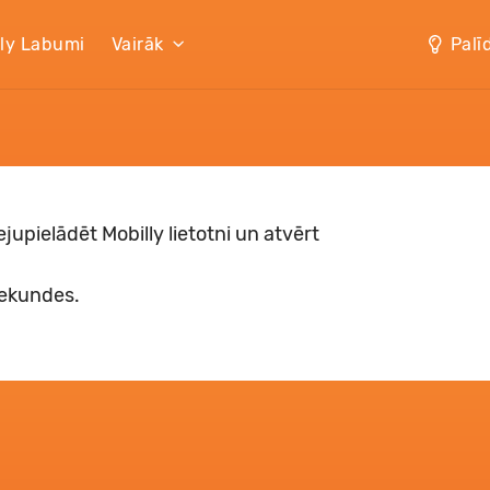
lly Labumi
Vairāk
Palī
jupielādēt Mobilly lietotni un atvērt
sekundes.