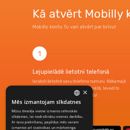
Kā atvērt Mobilly
Mobilly kontu Tu vari atvērt par brīvu!
1
Lejupielādē lietotni telefonā
Ieraksti lietotnē savu telefona numuru. Nākamajā
mirklī saņemsi paroli īsziņas formātā. Ievadi to
×
lietotnē un tavs konts ir reģistrēts!
Mēs izmantojam sīkdatnes
LATVIAN
Mūsu tīmekļa vietne izmanto tehniskās
ENGLISH
sīkdatnes, lai nodrošinātu vietnes darbību.
Ar tavu piekrišanu, papildus mēs varam
izmantot arī statistikas un mārketinga