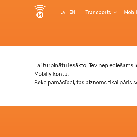
Transports
Mobi
LV
EN
Lai turpinātu iesākto, Tev nepieciešams le
Mobilly kontu.
Seko pamācībai, tas aizņems tikai pāris 